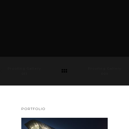
Proofing Gallery
Proofing Gallery
011
009
PORTFOLIO