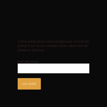
Cette publication est protégée par un mot de
passe. Pour la voir, veuillez saisir votre mot de
passe ci-dessous :
Mot de passe :