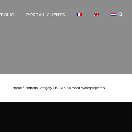
TFOLIO
PORTAIL CLIENTS
Home
/ Portfolio Category /
B2Ai & Kolmont Woonprojecten