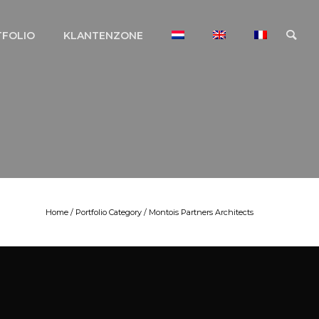
TFOLIO
KLANTENZONE
Home
/ Portfolio Category /
Montois Partners Architects