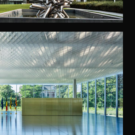
EHUIS, ANTWERPEN
yter Architects (XDGA)