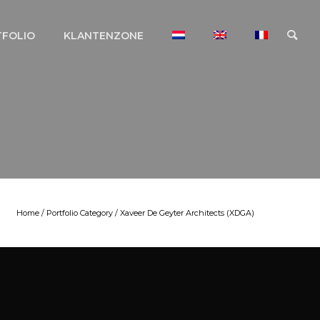
TFOLIO
KLANTENZONE
Home
/ Portfolio Category /
Xaveer De Geyter Architects (XDGA)