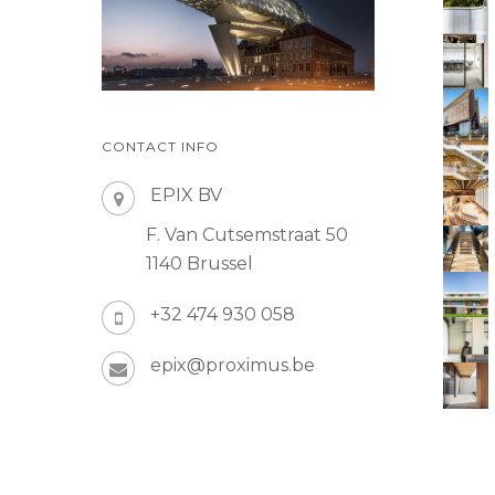
CONTACT INFO
EPIX BV
F. Van Cutsemstraat 50
1140 Brussel
+32 474 930 058
epix@proximus.be