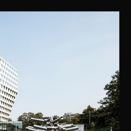
EHUIS, ANTWERPEN
yter Architects (XDGA)